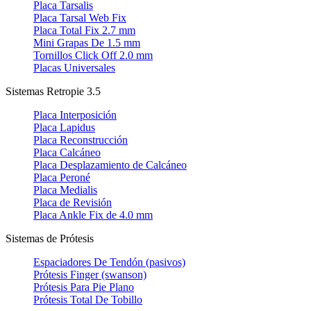
Placa Tarsalis
Placa Tarsal Web Fix
Placa Total Fix 2.7 mm
Mini Grapas De 1.5 mm
Tornillos Click Off 2.0 mm
Placas Universales
Sistemas Retropie 3.5
Placa Interposición
Placa Lapidus
Placa Reconstrucción
Placa Calcáneo
Placa Desplazamiento de Calcáneo
Placa Peroné
Placa Medialis
Placa de Revisión
Placa Ankle Fix de 4.0 mm
Sistemas de Prótesis
Espaciadores De Tendón (pasivos)
Prótesis Finger (swanson)
Prótesis Para Pie Plano
Prótesis Total De Tobillo