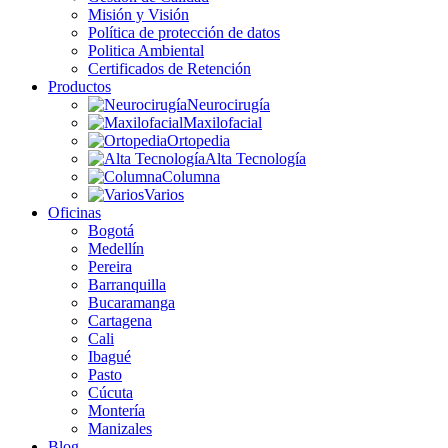
Misión y Visión
Política de protección de datos
Politica Ambiental
Certificados de Retención
Productos
Neurocirugía
Maxilofacial
Ortopedia
Alta Tecnología
Columna
Varios
Oficinas
Bogotá
Medellín
Pereira
Barranquilla
Bucaramanga
Cartagena
Cali
Ibagué
Pasto
Cúcuta
Montería
Manizales
Blog