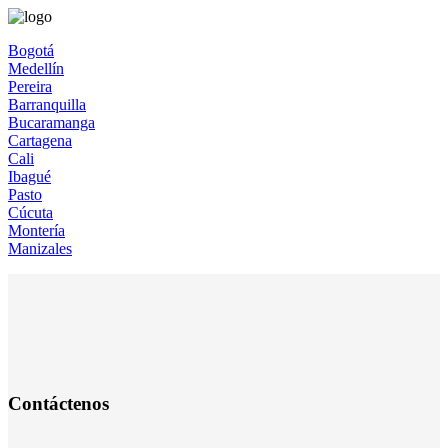
Bogotá
Medellín
Pereira
Barranquilla
Bucaramanga
Cartagena
Cali
Ibagué
Pasto
Cúcuta
Montería
Manizales
Contáctenos