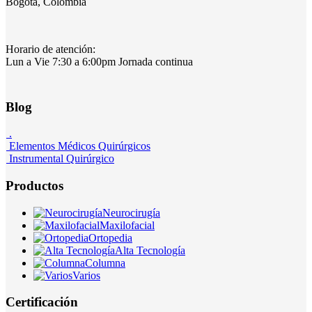
Bogotá, Colombia
Horario de atención:
Lun a Vie 7:30 a 6:00pm Jornada continua
Blog
.
Elementos Médicos Quirúrgicos
Instrumental Quirúrgico
Productos
Neurocirugía
Maxilofacial
Ortopedia
Alta Tecnología
Columna
Varios
Certificación